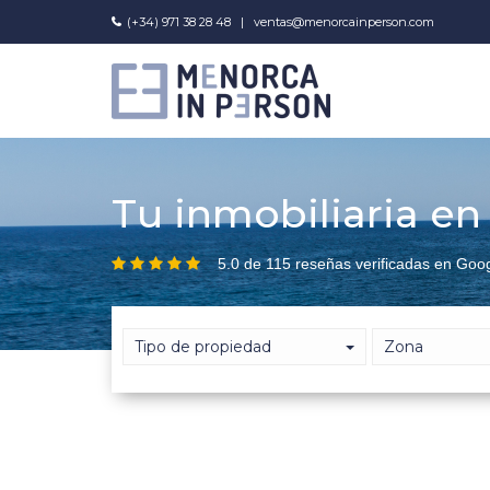
(+34) 971 38 28 48
|
ventas@menorcainperson.com
Tu inmobiliaria e
5.0 de 115 reseñas verificadas en Goo
Tipo de propiedad
Zona