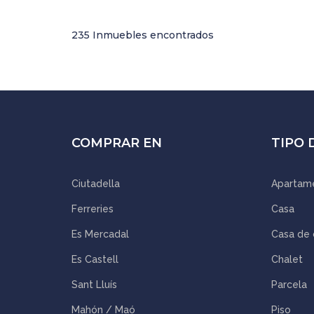
235 Inmuebles encontrados
COMPRAR EN
TIPO 
Ciutadella
Apartam
Ferreries
Casa
Es Mercadal
Casa de
Es Castell
Chalet
Sant Lluís
Parcela
Mahón / Maó
Piso