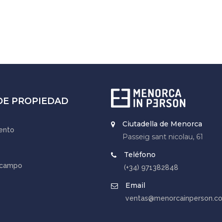
DE PROPIEDAD
Ciutadella de Menorca
ento
Passeig sant nicolau, 61
Teléfono
 campo
(+34) 971382848
Email
ventas@menorcainperson.c