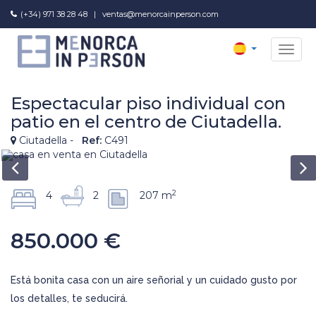
(+34) 971 38 28 48
|
ventas@menorcainperson.com
MEN
Espectacular piso individual con
patio en el centro de Ciutadella.
Ciutadella -
Ref:
C491
2
4
2
207 m
850.000 €
Está bonita casa con un aire señorial y un cuidado gusto por
los detalles, te seducirá.