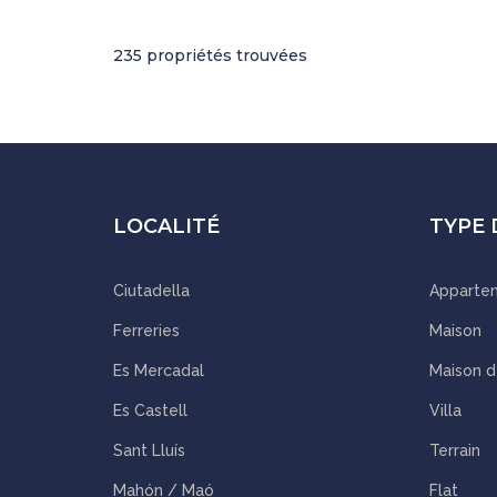
235 propriétés trouvées
LOCALITÉ
TYPE 
Ciutadella
Apparte
Ferreries
Maison
Es Mercadal
Maison 
Es Castell
Villa
Sant Lluís
Terrain
Mahón / Maó
Flat