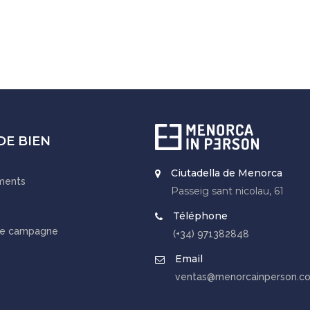
DE BIEN
Ciutadella de Menorca
ments
Passeig sant nicolau, 61
Téléphone
de campagne
(+34) 971382848
Email
ventas@menorcainperson.c