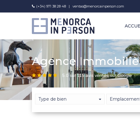
(+34) 971 38 28 48
|
ventas@menorcainperson.com
ACCUE
Agence Immobiliè
5.0 sur 115 avis vérifiés sur Google
Type de bien
Emplacemen