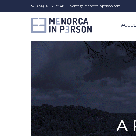
(+34) 971 38 28 48
|
ventas@menorcainperson.com
ACCUE