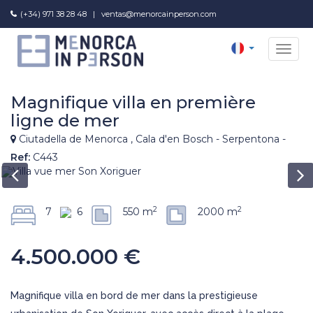
(+34) 971 38 28 48
|
ventas@menorcainperson.com
NAV
Magnifique villa en première
ligne de mer
Ciutadella de Menorca , Cala d'en Bosch - Serpentona -
Ref:
C443
2
2
7
6
550 m
2000 m
4.500.000 €
Magnifique villa en bord de mer dans la prestigieuse